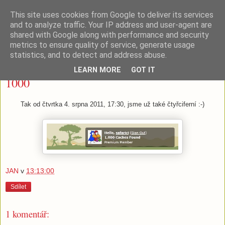
This site uses cookies from Google to deliver its services
Tišnovské (geo)pivko
and to analyze traffic. Your IP address and user-agent are
shared with Google along with performance and security
metrics to ensure quality of service, generate usage
statistics, and to detect and address abuse.
sobota 6. srpna 2011
LEARN MORE
GOT IT
1000
Tak od čtvrtka 4. srpna 2011, 17:30, jsme už také čtyřciferní :-)
JAN
v
13:13:00
Sdílet
1 komentář: