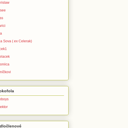
rislaw
isee
ss
rici
ra
la Sova ( ex Celerak)
icek1
elacek
oniica
níčkovi
okofola
leboys
ektor
dločlenové