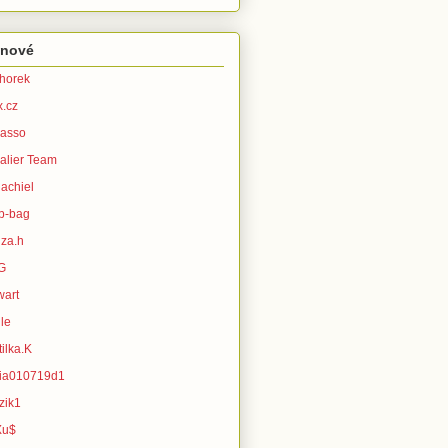
enové
horek
x.cz
asso
alier Team
achiel
b-bag
za.h
G
wart
le
ilka.K
ia010719d1
zik1
Xu$