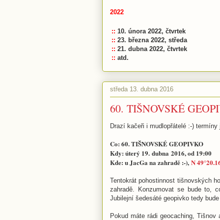
2022
::
10. února 2022, čtvrtek
::
23. března 2022, středa
::
21. dubna 2022, čtvrtek
::
atd.
středa 13. dubna 2016
60. TIŠNOVSKÉ GEOP
Drazí kačeři i mudlopřátelé :-) termín
Co: 60. TIŠNOVSKÉ GEOPIVKO
Kdy: úterý 19. dubna 201
6
, od 19:00
Kde: u JacGa na zahradě :-),
N 49°20.1
Tentokrát pohostinnost tišnovských 
zahradě. Konzumovat se bude to, co s
Jubilejní šedesáté geopivko tedy bude t
Pokud máte rádi geocaching, Tišnov a 