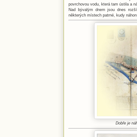
povrchovou vodu, která tam ústila a n
Nad bývalým dnem jsou dnes rozší
některých místech patrné, kudy náhon
Dobře je ná