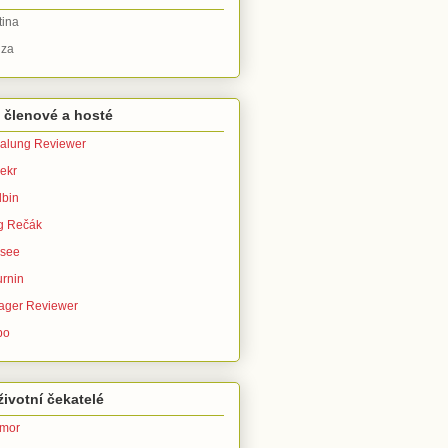
tina
za
 členové a hosté
alung Reviewer
ekr
bin
g Rečák
isee
urnin
ager Reviewer
po
ivotní čekatelé
imor