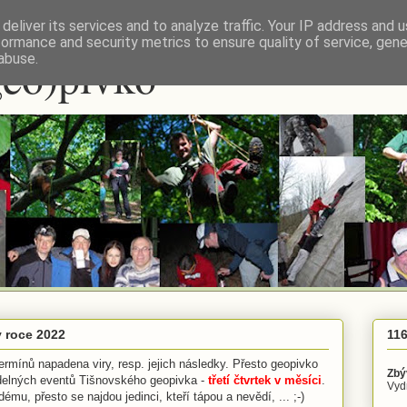
deliver its services and to analyze traffic. Your IP address and 
formance and security metrics to ensure quality of service, gen
geo)pivko
abuse.
 roce 2022
116
ermínů napadena viry, resp. jejich následky. Přesto geopivko
Zbý
idelných eventů Tišnovského geopivka -
třetí čtvrtek v měsíci
.
Vydr
ému, přesto se najdou jedinci, kteří tápou a nevědí, ... ;-)