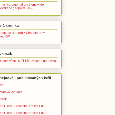
ímací ceremoniál pro členství do
novského geopivka (TG)
ná kronika
anec (ex Hunted) = Simanteam =
ckedRW
okmark
kmark všech keší Tišnovského geopivka
nejnověji publikovaných keší
ex
ounova vyhlidka
zorek
 LC evil "Exorcismus test v.1.01
 LC evil "Exorcismus test v.1.02"