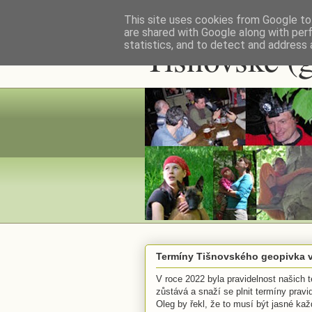
This site uses cookies from Google to 
are shared with Google along with per
Tišnovské (
statistics, and to detect and address 
Termíny Tišnovského geopivka v
V roce 2022 byla pravidelnost našich t
zůstává a snaží se plnit termíny prav
Oleg by řekl, že to musí být jasné každ