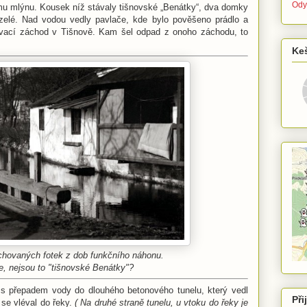
Ody
mu mlýnu. Kousek níž stávaly tišnovské „Benátky“, dva domky
zelé. Nad vodou vedly pavlače, kde bylo pověšeno prádlo a
ovací záchod v Tišnově. Kam šel odpad z onoho záchodu, to
Ke
hovaných fotek z dob funkčního náhonu.
e, nejsou to "tišnovské Benátky"?
o s přepadem vody do dlouhého betonového tunelu, který vedl
Při
 se vléval do řeky.
( Na druhé straně tunelu, u vtoku do řeky je