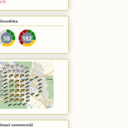
s76
škoměrka
jímací ceremoniál