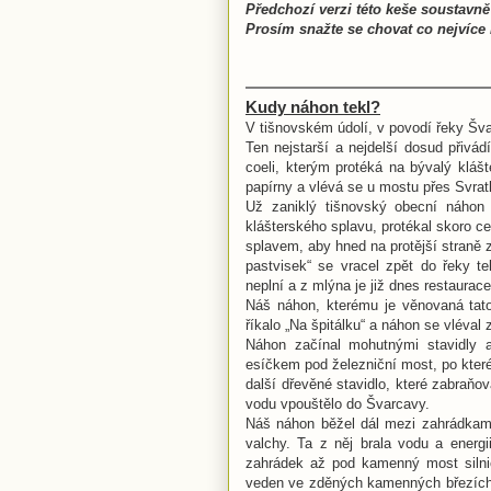
Předchozí verzi této keše soustavně
Prosím snažte se chovat co nejvíce
Kudy náhon tekl?
V tišnovském údolí, v povodí řeky Švar
Ten nejstarší a nejdelší dosud přivá
coeli, kterým protéká na bývalý klášt
papírny a vlévá se u mostu přes Svrat
Už zaniklý tišnovský obecní náhon 
klášterského splavu, protékal skoro c
splavem, aby hned na protější straně 
pastvisek“ se vracel zpět do řeky te
neplní a z mlýna je již dnes restaurace
Náš náhon, kterému je věnovaná tato
říkalo „Na špitálku“ a náhon se vléva
Náhon začínal mohutnými stavidly 
esíčkem pod železniční most, po kter
další dřevěné stavidlo, které zabraňo
vodu vpouštělo do Švarcavy.
Náš náhon běžel dál mezi zahrádkam
valchy. Ta z něj brala vodu a energ
zahrádek až pod kamenný most silni
veden ve zděných kamenných březích, 