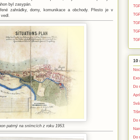
áhon byl zasypán.
TGP
řené zahrádky, domy, komunikace a obchody. Přesto je v
TGP
 vedl.
TGP
TGP 
TGP
10 
Noc
Exo
Do 
Apr
Svá
Tišn
Do 
hon patrný na snímcích z roku 1953.
Nar
Do 