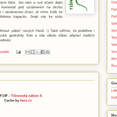
Ond
nými lidmi. Jen nám o své účasti dejte
o komentář pod oznámením na těchto
Par
k i nezávaznou účast, ať víme, kolik se
Peti
řebnou kapacitu. Jinak vás ke stolu
Safa
Sja
nout „nábor“ nových členů :-) Také věříme, že proběhne i
ské geokofoly. Kdo a zda někdo vůbec připraví tradiční
Tep
hodnuto.
Val
entáře:
Ves
Wer
Řez
Ge
Litt
F14F -
Tišnovský náhon II.
Defl
Cache by
berx.cz
Mu