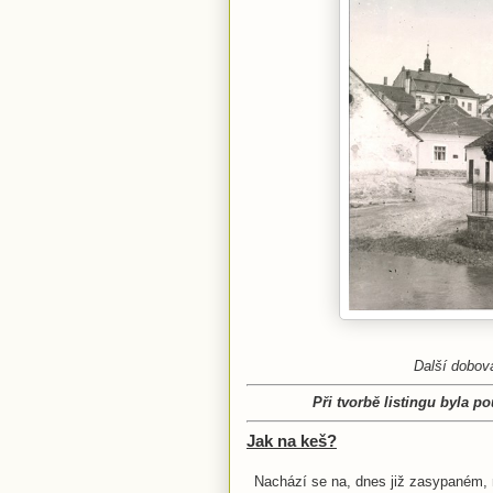
Další dobová
Při tvorbě listingu byla p
Jak na keš?
Nachází se na, dnes již zasypaném, ná