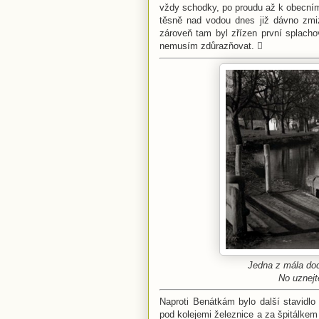
vždy schodky, po proudu až k obecní
těsně nad vodou dnes již dávno zmi
zároveň tam byl zřízen první splach
nemusím zdůrazňovat. 
Jedna z mála doc
No uznejt
Naproti Benátkám bylo další stavidl
pod kolejemi železnice a za špitálkem