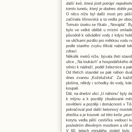
další keš, která jistě potrápí nejedno
tomto tunelu, který je dodnes dobře pat
O něco níže byl další most pro pěší
začínala tišnovská a ta vedla po ob
Tomuto úseku se říkalo „ Novajda“. By
bylo ve velké oblibě u místní omladi
původně k odvádění vody z kdysi holéh
se uličkami jezdilo pro měkkou vodu na
podle starého zvyku třikrát nabrali t
zdraví.
Několik metrů níže, bývala třetí stavi
ulice „ Na loukách“ a hospodářského d
silnici k nádraží, podél železnice a pa
Od třetích stavidel se pak náhon dva
dnes zvanou „Koželužská“. Za kaž
plošina, někdy i schodky do vody, kde
koupali.
Dál, na dnešní ulici „U náhonu“ byly 
k mlýnu a k později zbudované měst
osvětlení a později i domácnosti v T
pokračoval pod další betonový moste
dneška a je kousek od této keše „pozn
koryta vedla pěší cestička vedoucí 
posledním dřevěným mostkem a vlil se
V 60. letech minulého století bylo