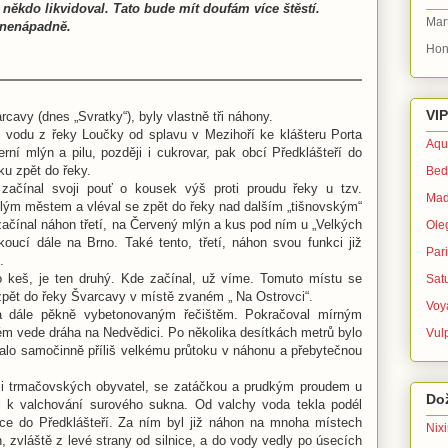
 někdo likvidoval. Tato bude mít doufám více štěstí.
Mar
 nenápadně.
Hon
VIP
cavy (dnes „Svratky“), byly vlastně tři náhony.
dí vodu z řeky Loučky od splavu v Mezihoří ke klášteru Porta
Aqu
erní mlýn a pilu, později i cukrovar, pak obcí Předklášteří do
ku zpět do řeky.
Bed
začínal svoji pouť o kousek výš proti proudu řeky u tzv.
Mad
elým městem a vléval se zpět do řeky nad dalším „tišnovským“
začínal náhon třetí, na Červený mlýn a kus pod ním u „Velkých
Ole
koucí dále na Brno. Také tento, třetí, náhon svou funkci již
Par
.
 keš, je ten druhý. Kde začínal, už víme. Tomuto místu se
Sat
l zpět do řeky Švarcavy v místě zvaném „ Na Ostrovci“.
Voy
a dále pěkně vybetonovaným řečištěm. Pokračoval mírným
ém vede dráha na Nedvědici. Po několika desítkách metrů bylo
Vul
valo samočinně příliš velkému průtoku v náhonu a přebytečnou
i trmačovských obyvatel, se zatáčkou a prudkým proudem u
Dož
ii k valchování surového sukna. Od valchy voda tekla podél
ce do Předklášteří. Za ním byl již náhon na mnoha místech
Nix
zvláště z levé strany od silnice, a do vody vedly po úsecích