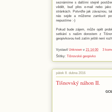
seznámíme s dalšími stejně postiže
vědět, buď přes e-mail nebo jak
stránkách. Potvrďte jak závaznou, ta
nás sejde a můžeme zamluvit pot
nepustíme :-)
Pokud bude zájem, může opět proběh
setkání s našim dorostem z Tišnov
geopivkovou keš zatím ještě není roz
Vystavil
Unknown
v
21:14:00
3 kom
Štítky:
Tišnovské geopivko
pátek 8. dubna 2016
Tišnovský náhon II.
GC6