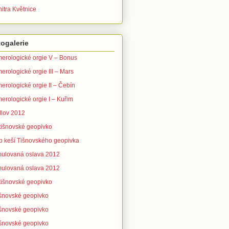
itra Květnice
ogalerie
erologické orgie V – Bonus
erologické orgie III – Mars
erologické orgie II – Čebín
erologické orgie I – Kuřim
lov 2012
 tišnovské geopivko
b keší Tišnovského geopivka
ulovaná oslava 2012
ulovaná oslava 2012
 tišnovské geopivko
tišnovské geopivko
tišnovské geopivko
tišnovské geopivko