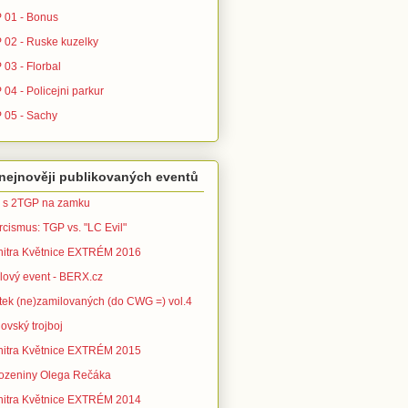
 01 - Bonus
 02 - Ruske kuzelky
 03 - Florbal
04 - Policejni parkur
 05 - Sachy
nejnověji publikovaných eventů
 s 2TGP na zamku
rcismus: TGP vs. "LC Evil"
nitra Květnice EXTRÉM 2016
ílový event - BERX.cz
tek (ne)zamilovaných (do CWG =) vol.4
ovský trojboj
nitra Květnice EXTRÉM 2015
ozeniny Olega Rečáka
nitra Květnice EXTRÉM 2014