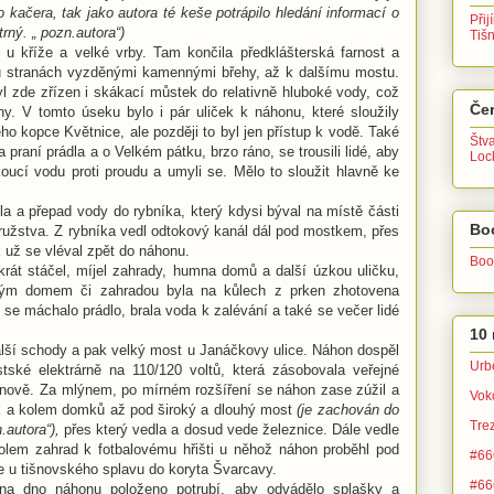
ho kačera, tak jako autora té keše potrápilo hledání informací o
Přij
rný. „ pozn.autora“)
Tiš
 u kříže a velké vrby. Tam končila předklášterská farnost a
ou stranách vyzděnými kamennými břehy, až k dalšímu mostu.
l zde zřízen i skákací můstek do relativně hluboké vody, což
Čer
ny. V tomto úseku bylo i pár uliček k náhonu, které sloužily
o kopce Květnice, ale později to byl jen přístup k vodě. Také
Štv
 praní prádla a o Velkém pátku, brzo ráno, se trousili lidé, aby
Lo
ekoucí vodu proti proudu a umyli se. Mělo to sloužit hlavně ke
dla a přepad vody do rybníka, který kdysi býval na místě části
Bo
ružstva. Z rybníka vedl odtokový kanál dál pod mostkem, přes
k už se vléval zpět do náhonu.
Boo
krát stáčel, míjel zahrady, humna domů a další úzkou uličku,
dým domem či zahradou byla na kůlech z prken zhotovena
 se máchalo prádlo, brala voda k zalévání a také se večer lidé
10 
další schody a pak velký most u Janáčkovy ulice. Náhon dospěl
Urb
ské elektrárně na 110/120 voltů, která zásobovala veřejné
išnově. Za mlýnem, po mírném rozšíření se náhon zase zúžil a
Vok
k a kolem domků až pod široký a dlouhý most
(je zachován do
Tre
.autora“),
přes který vedla a dosud vede železnice. Dále vedle
kolem zahrad k fotbalovému hřišti u něhož náhon proběhl pod
#666
 u tišnovského splavu do koryta Švarcavy.
#666
 na dno náhonu položeno potrubí, aby odvádělo splašky a