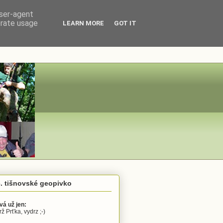
user-agent
erate usage
LEARN MORE
GOT IT
. tišnovské geopivko
vá už jen:
ž Prťka, vydrz ;-)