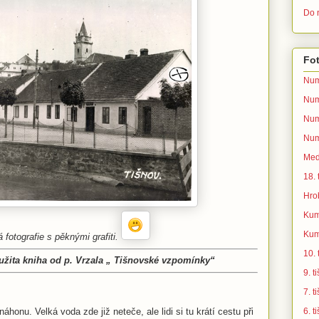
Do n
Fot
Num
Num
Num
Num
Med
18.
Hro
Kum
Kum
 fotografie s pěknými grafiti.
10.
oužita kniha od p. Vrzala „ Tišnovské vzpomínky“
9. 
7. 
6. 
honu. Velká voda zde již neteče, ale lidi si tu krátí cestu při