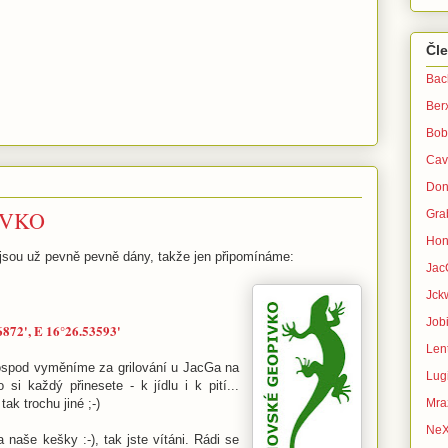
Čl
Bac
Ber
Bob
Cav
Don
IVKO
Gra
Hon
y jsou už pevně pevně dány, takže jen připomínáme:
Jac
Jck
Jobi
6872', E 16°26.53593'
Lent
hospod vyměníme za grilování u JacGa na
Lug
i každý přinesete - k jídlu i k pití...
Mra
ak trochu jiné ;-)
Ne
naše kešky :-), tak jste vítáni. Rádi se