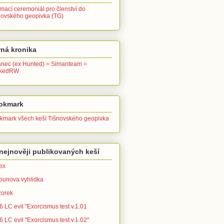
ímací ceremoniál pro členství do
novského geopivka (TG)
ná kronika
anec (ex Hunted) = Simanteam =
ckedRW
okmark
kmark všech keší Tišnovského geopivka
nejnověji publikovaných keší
ex
ounova vyhlidka
zorek
 LC evil "Exorcismus test v.1.01
 LC evil "Exorcismus test v.1.02"