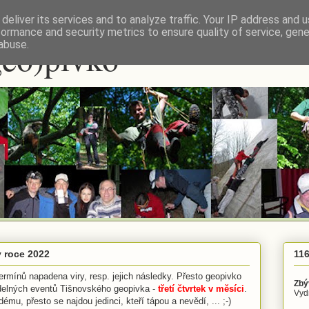
deliver its services and to analyze traffic. Your IP address and 
formance and security metrics to ensure quality of service, gen
geo)pivko
abuse.
 roce 2022
116
ermínů napadena viry, resp. jejich následky. Přesto geopivko
Zbý
idelných eventů Tišnovského geopivka -
třetí čtvrtek v měsíci
.
Vydr
ému, přesto se najdou jedinci, kteří tápou a nevědí, ... ;-)