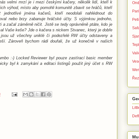
ás velmi mrzí je i mezi českými kačery, několik lidí, kteří k
Ond
ejich výhod, místo aby pomohli komunitě zbavit se hráčů, kteří
Par
 jednotlivé jména kačerů, kteří neodolali nahlédnout do
al nebo brzy zabanuje hráčské účty. S výjimkou jednoho,
Peti
i a začal záměrně ničit. Jistě se tedy oprávněně ptáte, kdo je
Safa
sal Vaše keše? Jde o kačera s nickem Stvanec, který je dobře
 jsou už všechny uniklé či podezřelé RW účty odstaveny a
Sja
ší. Zároveň bychom rádi doufali, že už konečně v našich
Tep
Val
olumbo :-) Locked Reviewer byl pouze zastírací basic member
Ves
icky byl k zamykání a editaci listingů použit jiný účet s RW
Wer
Řez
0
Ge
Litt
Defl
Mu