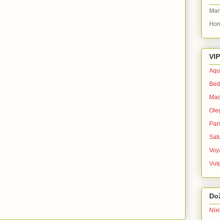
Mar
Hon
VIP
Aqu
Bed
Mad
Ole
Par
Sat
Voy
Vul
Dož
Nix