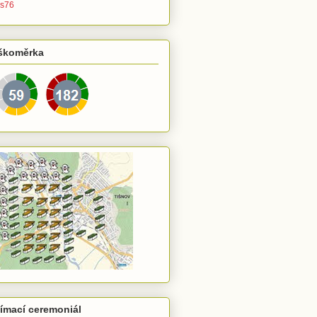
s76
škoměrka
jímací ceremoniál