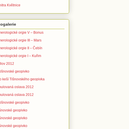
itra Květnice
ogalerie
erologické orgie V – Bonus
erologické orgie III – Mars
erologické orgie II – Čebín
erologické orgie I – Kuřim
lov 2012
 tišnovské geopivko
b keší Tišnovského geopivka
ulovaná oslava 2012
ulovaná oslava 2012
 tišnovské geopivko
tišnovské geopivko
tišnovské geopivko
tišnovské geopivko