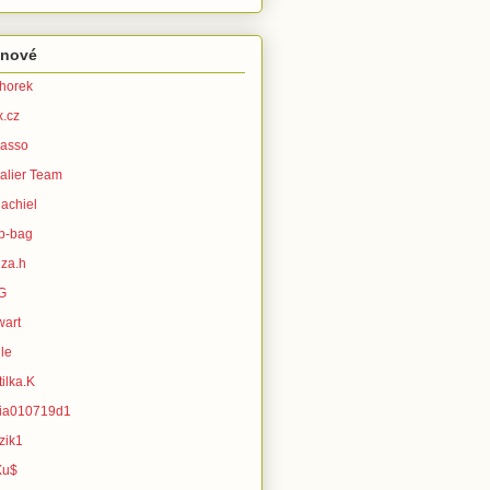
enové
horek
x.cz
asso
alier Team
achiel
b-bag
za.h
G
wart
le
ilka.K
ia010719d1
zik1
Xu$