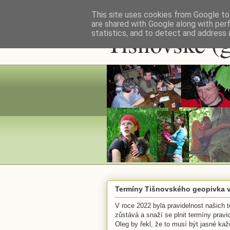
This site uses cookies from Google to 
are shared with Google along with per
Tišnovské (
statistics, and to detect and address 
Termíny Tišnovského geopivka v
V roce 2022 byla pravidelnost našich t
zůstává a snaží se plnit termíny prav
Oleg by řekl, že to musí být jasné každ