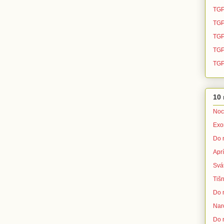
TGP
TGP
TGP
TGP 
TGP
10 
Noc
Exo
Do 
Apr
Svá
Tišn
Do 
Nar
Do 