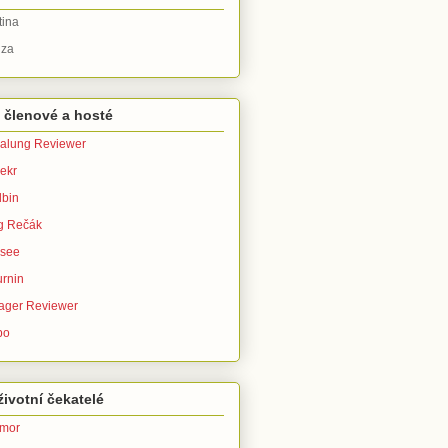
tina
za
 členové a hosté
alung Reviewer
ekr
bin
g Rečák
isee
urnin
ager Reviewer
po
ivotní čekatelé
imor