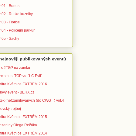
 01 - Bonus
 02 - Ruske kuzelky
 03 - Florbal
04 - Policejni parkur
 05 - Sachy
nejnověji publikovaných eventů
 s 2TGP na zamku
rcismus: TGP vs. "LC Evil"
nitra Květnice EXTRÉM 2016
ílový event - BERX.cz
tek (ne)zamilovaných (do CWG =) vol.4
ovský trojboj
nitra Květnice EXTRÉM 2015
ozeniny Olega Rečáka
nitra Květnice EXTRÉM 2014