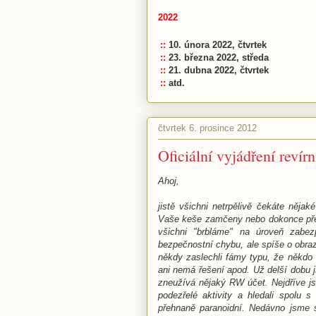
2022
::
10. února 2022, čtvrtek
::
23. března 2022, středa
::
21. dubna 2022, čtvrtek
::
atd.
čtvrtek 6. prosince 2012
Oficiální vyjádření reví
Ahoj,
jistě všichni netrpělivě čekáte nějak
Vaše keše zamčeny nebo dokonce přep
všichni "brbláme" na úroveň zabez
bezpečnostní chybu, ale spíše o obraz
někdy zaslechli fámy typu, že někdo v
ani nemá řešení apod. Už delší dobu j
zneužívá nějaký RW účet. Nejdříve jsm
podezřelé aktivity a hledali spolu
přehnaně paranoidní. Nedávno jsme se