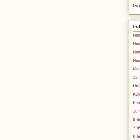
Do n
Fot
Num
Num
Num
Num
Med
18.
Hro
Kum
Kum
10.
9. 
7. 
6. 