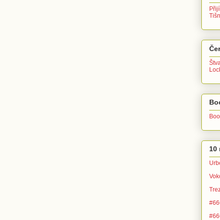
Přij
Tiš
Čer
Štv
Lo
Bo
Boo
10 
Urb
Vok
Tre
#666
#666