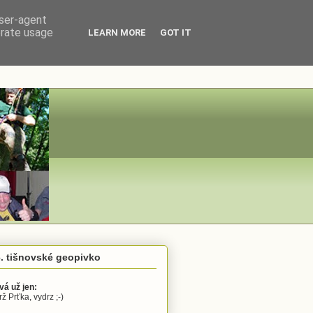
user-agent
erate usage
LEARN MORE
GOT IT
. tišnovské geopivko
vá už jen:
ž Prťka, vydrz ;-)