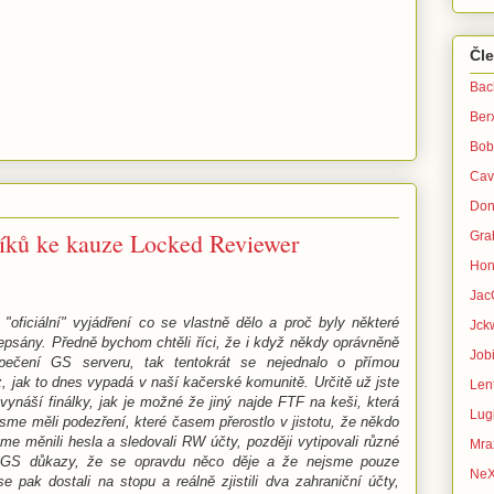
Čl
Bac
Ber
Bob
Cav
Don
rníků ke kauze Locked Reviewer
Gra
Hon
Jac
é "oficiální" vyjádření co se vlastně dělo a proč byly některé
Jck
sány. Předně bychom chtěli říci, že i když někdy oprávněně
Jobi
pečení GS serveru, tak tentokrát se nejednalo o přímou
, jak to dnes vypadá v naší kačerské komunitě. Určitě už jste
Lent
ynáší finálky, jak je možné že jiný najde FTF na keši, která
Lug
sme měli podezření, které časem přerostlo v jistotu, že někdo
e měnili hesla a sledovali RW účty, později vytipovali různé
Mra
 s GS důkazy, že se opravdu něco děje a že nejsme pouze
Ne
 pak dostali na stopu a reálně zjistili dva zahraniční účty,