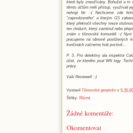
které byly zneužívány. Bohužel a to n
těmto účtům měli přístup, využívali j
nehrají fér :-( Nechceme zde řešit
"zapovězeného" a kterým GS zabanov
který překročil všechny meze slušnost
ten zloduch, který zamknul nebo přep
znám v tišnovské komunitě :-( Nyní
pracujeme na obnově postižených ke
končinách začneme hrát poctivě…
P. S. Pro detektivy ala inspektor C
účet, ze kterého psal WN logy. Techn
právy.
Vaši Revieweři :-)
Vystavil
Tišnovské geopivko
v
5:35:0
Štítky:
Různé
Žádné komentáře:
Okomentovat