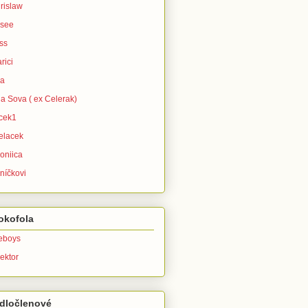
rislaw
isee
ss
rici
ra
la Sova ( ex Celerak)
icek1
elacek
oniica
níčkovi
okofola
leboys
ektor
dločlenové