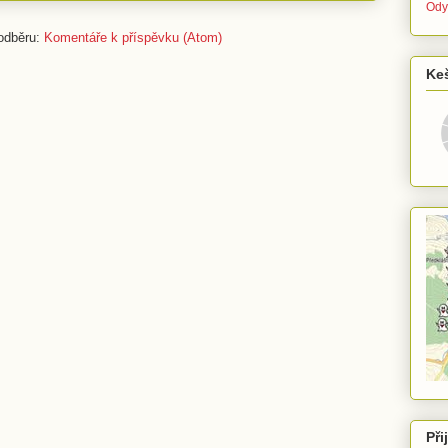
Ody
 odběru:
Komentáře k příspěvku (Atom)
Ke
Při