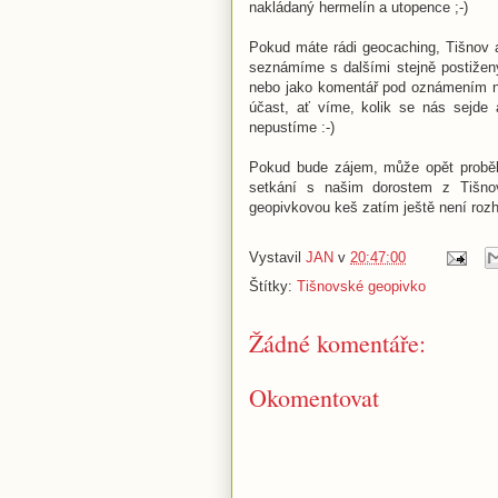
nakládaný hermelín a utopence ;-)
Pokud máte rádi geocaching, Tišnov a 
seznámíme s dalšími stejně postižený
nebo jako komentář pod oznámením na
účast, ať víme, kolik se nás sejde
nepustíme :-)
Pokud bude zájem, může opět proběhn
setkání s našim dorostem z Tišnov
geopivkovou keš zatím ještě není roz
Vystavil
JAN
v
20:47:00
Štítky:
Tišnovské geopivko
Žádné komentáře:
Okomentovat