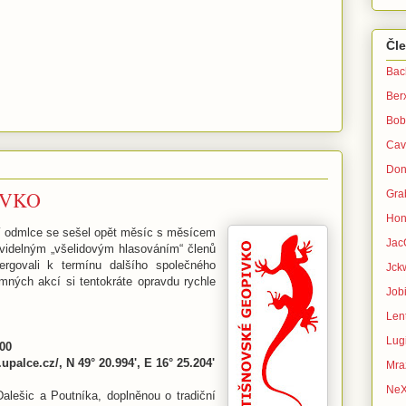
Čl
Bac
Ber
Bob
Cav
Don
IVKO
Gra
Hon
elší odmlce se sešel opět měsíc s měsícem
Jac
videlným „všelidovým hlasováním“ členů
rgovali k termínu dalšího společného
Jck
mných akcí si tentokráte opravdu rychle
Jobi
Lent
Lug
:00
palce.cz/, N 49° 20.994', E 16° 25.204'
Mra
Ne
lešic a Poutníka, doplněnou o tradiční