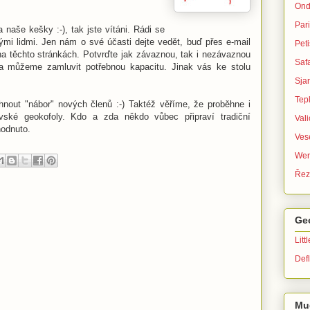
Ond
Par
naše kešky :-), tak jste vítáni. Rádi se
mi lidmi. Jen nám o své účasti dejte vedět, buď přes e-mail
Peti
 těchto stránkách. Potvrďte jak závaznou, tak i nezávaznou
Safa
 a můžeme zamluvit potřebnou kapacitu. Jinak vás ke stolu
Sja
Tep
out "nábor" nových členů :-) Taktéž věříme, že proběhne i
ské geokofoly. Kdo a zda někdo vůbec připraví tradiční
Val
hodnuto.
Ves
Wer
Řez
Ge
Litt
Defl
Mu