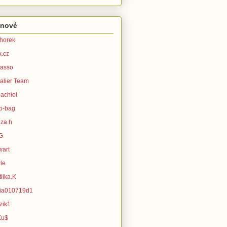
enové
horek
x.cz
asso
alier Team
achiel
b-bag
za.h
G
wart
le
ilka.K
ia010719d1
zik1
Xu$