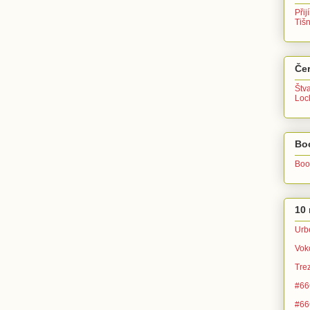
Přij
Tiš
Čer
Štv
Lo
Bo
Boo
10 
Urb
Vok
Tre
#666
#666