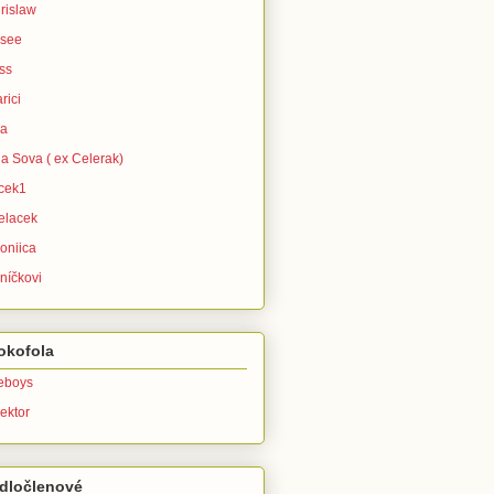
rislaw
isee
ss
rici
ra
la Sova ( ex Celerak)
icek1
elacek
oniica
níčkovi
okofola
leboys
ektor
dločlenové