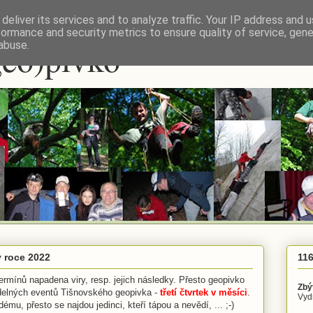
deliver its services and to analyze traffic. Your IP address and 
formance and security metrics to ensure quality of service, gen
geo)pivko
abuse.
 roce 2022
116
ermínů napadena viry, resp. jejich následky. Přesto geopivko
Zbý
idelných eventů Tišnovského geopivka -
třetí čtvrtek v měsíci
.
Vydr
ému, přesto se najdou jedinci, kteří tápou a nevědí, ... ;-)