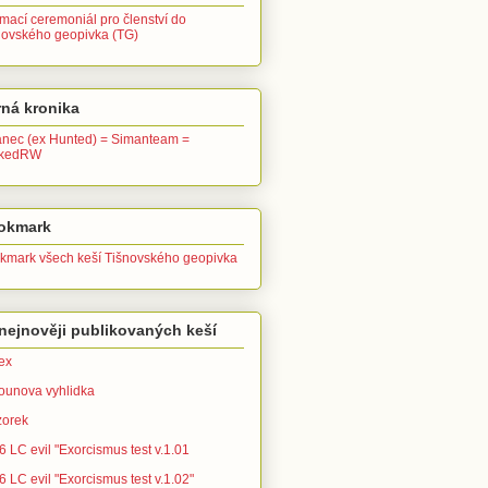
ímací ceremoniál pro členství do
novského geopivka (TG)
ná kronika
anec (ex Hunted) = Simanteam =
ckedRW
okmark
kmark všech keší Tišnovského geopivka
nejnověji publikovaných keší
ex
ounova vyhlidka
zorek
 LC evil "Exorcismus test v.1.01
 LC evil "Exorcismus test v.1.02"