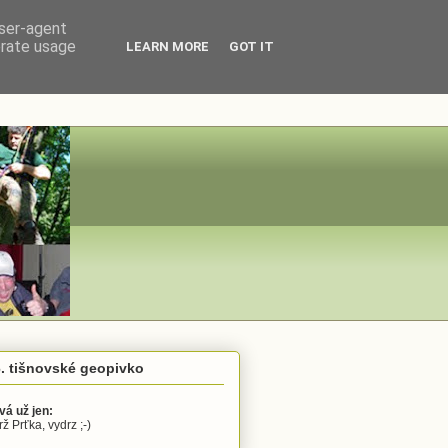
user-agent
erate usage
LEARN MORE
GOT IT
. tišnovské geopivko
vá už jen:
ž Prťka, vydrz ;-)