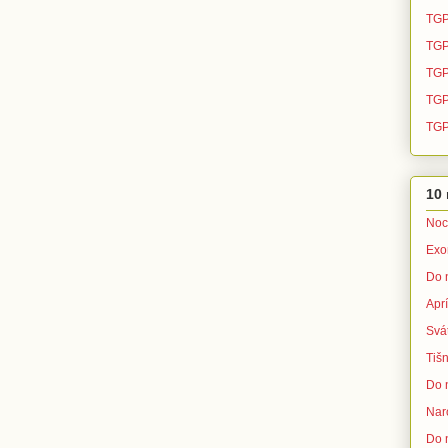
TGP
TGP
TGP
TGP 
TGP
10 
Noc
Exo
Do 
Apr
Svá
Tišn
Do 
Nar
Do 