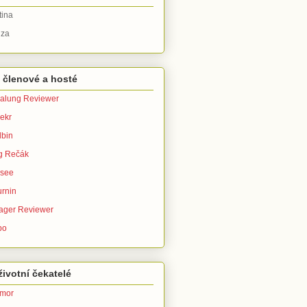
tina
za
 členové a hosté
alung Reviewer
ekr
bin
g Rečák
isee
urnin
ager Reviewer
po
ivotní čekatelé
imor