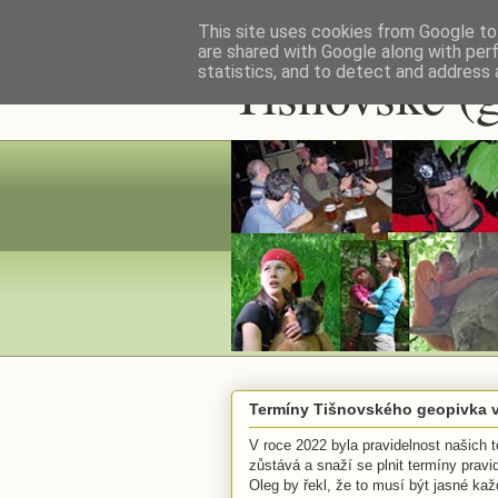
This site uses cookies from Google to 
are shared with Google along with per
Tišnovské (
statistics, and to detect and address 
Termíny Tišnovského geopivka v
V roce 2022 byla pravidelnost našich t
zůstává a snaží se plnit termíny prav
Oleg by řekl, že to musí být jasné každ