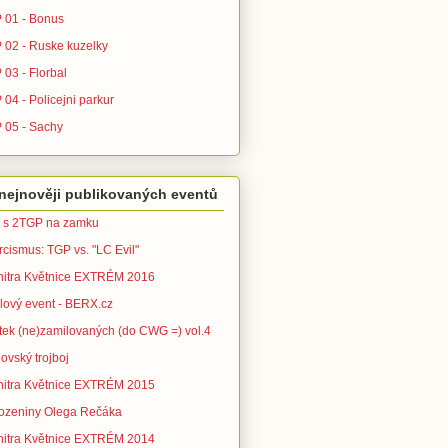
 01 - Bonus
 02 - Ruske kuzelky
 03 - Florbal
04 - Policejni parkur
 05 - Sachy
nejnověji publikovaných eventů
 s 2TGP na zamku
rcismus: TGP vs. "LC Evil"
nitra Květnice EXTRÉM 2016
ílový event - BERX.cz
tek (ne)zamilovaných (do CWG =) vol.4
ovský trojboj
nitra Květnice EXTRÉM 2015
ozeniny Olega Rečáka
nitra Květnice EXTRÉM 2014