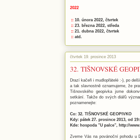
2022
::
10. února 2022, čtvrtek
::
23. března 2022, středa
::
21. dubna 2022, čtvrtek
::
atd.
čtvrtek 19. prosince 2013
32. TIŠNOVSKÉ GEOP
Drazí kačeři i mudlopřátelé :-), po d
a tak slavnostně oznamujeme, že pra
Tišnovského geopivka jsme dokonve
setkání. Takže do svých diářů význa
poznamenejte:
Co: 32. TIŠNOVSKÉ GEOPIVKO
Kdy: pátek 27. prosince 2013, od 19
Kde: hospoda "U palce", http://www.u
Zveme Vás na povánoční pohodu u Da