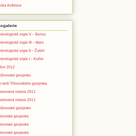
itra Květnice
ogalerie
erologické orgie V – Bonus
erologické orgie III – Mars
erologické orgie II – Čebín
erologické orgie I – Kuřim
lov 2012
 tišnovské geopivko
b keší Tišnovského geopivka
ulovaná oslava 2012
ulovaná oslava 2012
 tišnovské geopivko
tišnovské geopivko
tišnovské geopivko
tišnovské geopivko