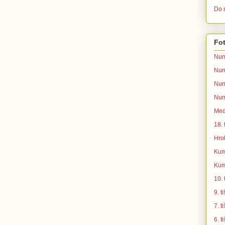
Do n
Fot
Num
Num
Num
Num
Med
18.
Hro
Kum
Kum
10.
9. 
7. 
6. 