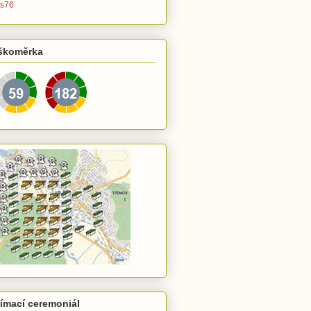
s76
škoměrka
jímací ceremoniál