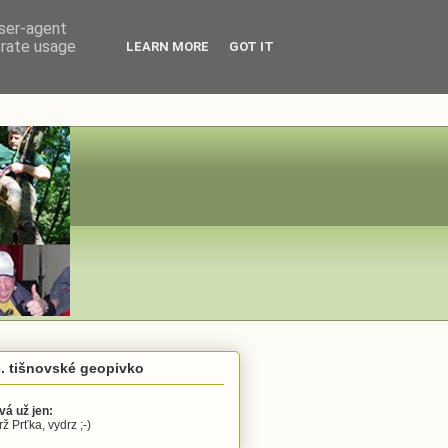
user-agent
erate usage
LEARN MORE
GOT IT
. tišnovské geopivko
vá už jen:
ž Prťka, vydrz ;-)