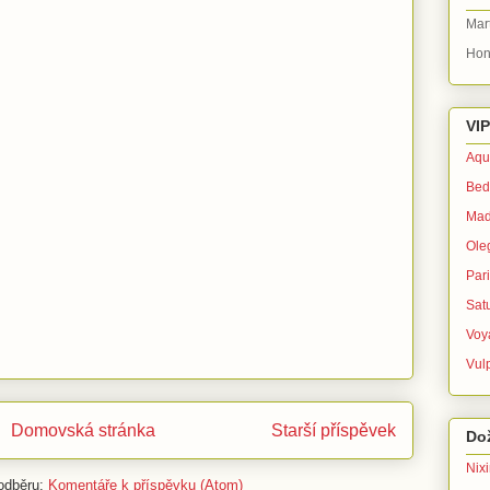
Mar
Hon
VIP
Aqu
Bed
Mad
Ole
Par
Sat
Voy
Vul
Domovská stránka
Starší příspěvek
Dož
Nix
 odběru:
Komentáře k příspěvku (Atom)