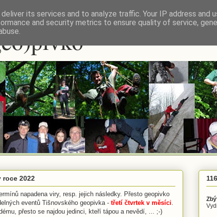
deliver its services and to analyze traffic. Your IP address and 
formance and security metrics to ensure quality of service, gen
geo)pivko
abuse.
 roce 2022
116
ermínů napadena viry, resp. jejich následky. Přesto geopivko
Zbý
idelných eventů Tišnovského geopivka -
třetí čtvrtek v měsíci
.
Vydr
ému, přesto se najdou jedinci, kteří tápou a nevědí, ... ;-)