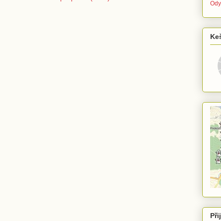
Ody
Ke
Při