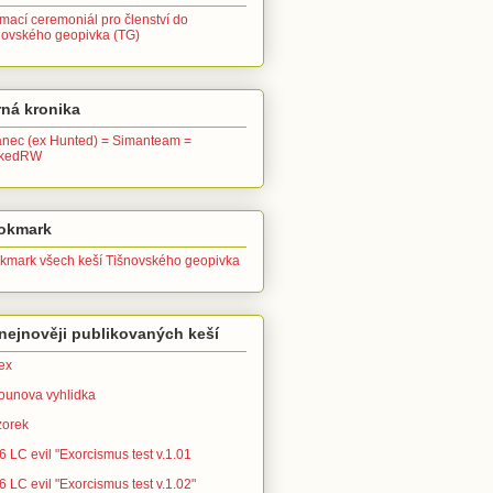
ímací ceremoniál pro členství do
novského geopivka (TG)
ná kronika
anec (ex Hunted) = Simanteam =
ckedRW
okmark
kmark všech keší Tišnovského geopivka
nejnověji publikovaných keší
ex
ounova vyhlidka
zorek
 LC evil "Exorcismus test v.1.01
 LC evil "Exorcismus test v.1.02"