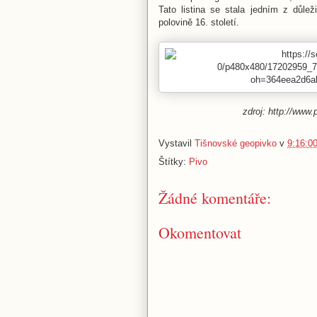
Tato listina se stala jedním z důle
polovině 16. století.
zdroj: http://www
Vystavil
Tišnovské geopivko
v
9:16:0
Štítky:
Pivo
Žádné komentáře:
Okomentovat