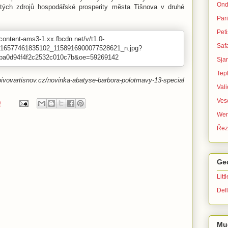
Ond
žitých zdrojů hospodářské prosperity města Tišnova v druhé
Par
Peti
Safa
Sja
Tep
.pivovartisnov.cz/novinka-abatyse-barbora-polotmavy-13-special
Val
Ves
0
Wer
Řez
Ge
Litt
Defl
Mu