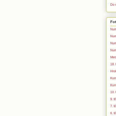
Do n
Fot
Num
Num
Num
Num
Med
18.
Hro
Kum
Kum
10.
9. 
7. 
6. 