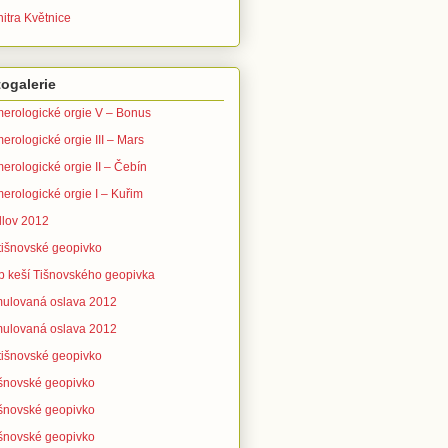
itra Květnice
ogalerie
erologické orgie V – Bonus
erologické orgie III – Mars
erologické orgie II – Čebín
erologické orgie I – Kuřim
lov 2012
 tišnovské geopivko
b keší Tišnovského geopivka
ulovaná oslava 2012
ulovaná oslava 2012
 tišnovské geopivko
tišnovské geopivko
tišnovské geopivko
tišnovské geopivko