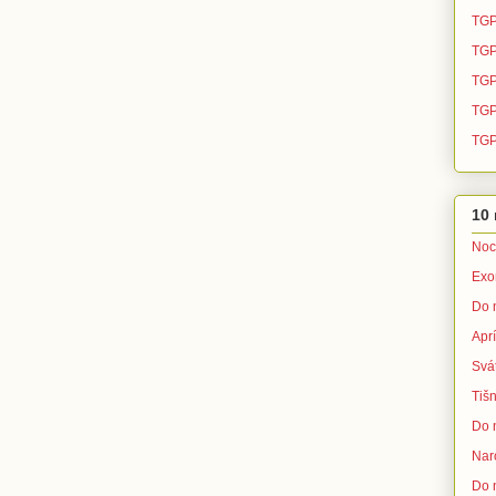
TGP
TGP
TGP
TGP 
TGP
10 
Noc
Exo
Do 
Apr
Svá
Tišn
Do 
Nar
Do 