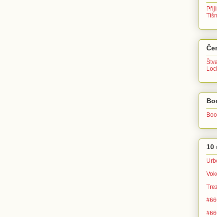
Přij
Tiš
Čer
Štv
Lo
Bo
Boo
10 
Urb
Vok
Tre
#666
#666