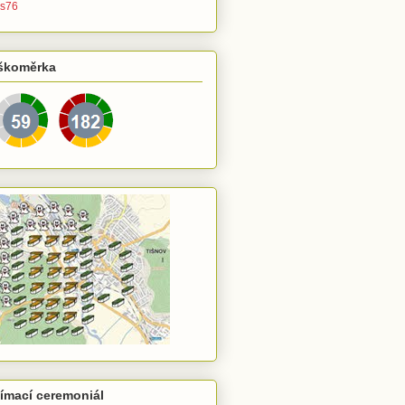
s76
škoměrka
jímací ceremoniál