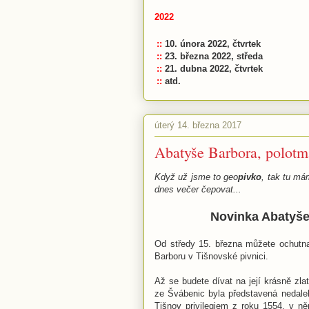
2022
::
10. února 2022, čtvrtek
::
23. března 2022, středa
::
21. dubna 2022, čtvrtek
::
atd.
úterý 14. března 2017
Abatyše Barbora, polotm
Když už jsme to geo
pivko
, tak tu m
dnes večer čepovat...
Novinka Abatyše
Od středy 15. března můžete ochutna
Barboru v Tišnovské pivnici.
Až se budete dívat na její krásně zl
ze Švábenic byla představená nedalek
Tišnov privilegiem z roku 1554, v n