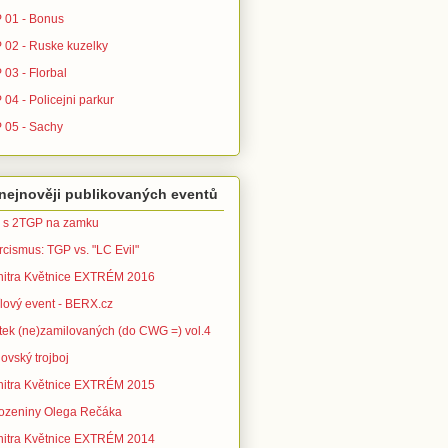
 01 - Bonus
 02 - Ruske kuzelky
 03 - Florbal
04 - Policejni parkur
 05 - Sachy
nejnověji publikovaných eventů
 s 2TGP na zamku
rcismus: TGP vs. "LC Evil"
nitra Květnice EXTRÉM 2016
ílový event - BERX.cz
tek (ne)zamilovaných (do CWG =) vol.4
ovský trojboj
nitra Květnice EXTRÉM 2015
ozeniny Olega Rečáka
nitra Květnice EXTRÉM 2014