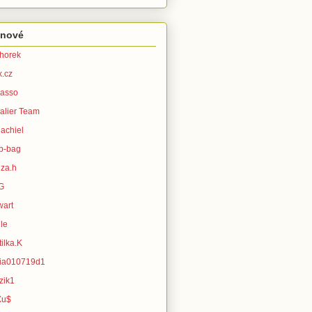
enové
horek
x.cz
asso
alier Team
achiel
b-bag
za.h
G
wart
le
ilka.K
ia010719d1
zik1
Xu$