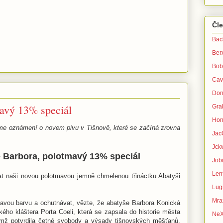
Čl
Bac
Ber
Bob
Cav
Don
avý 13% speciál
Gra
Hon
áme oznámení o novem pivu v Tišnově, které se začíná zrovna
Jac
Jck
 Barbora, polotmavý 13% speciál
Jobi
Lent
t naši novou polotmavou jemně chmelenou třináctku Abatyši
Lug
Mra
atavou barvu a ochutnávat, vězte, že abatyše Barbora Konická
ého kláštera Porta Coeli, která se zapsala do historie města
Ne
ěmž potvrdila četné svobody a výsady tišnovských měšťanů.