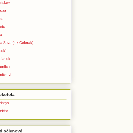
rislaw
isee
ss
rici
ra
la Sova ( ex Celerak)
icek1
elacek
oniica
níčkovi
okofola
leboys
ektor
dločlenové