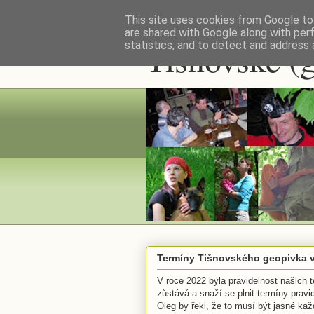
This site uses cookies from Google to 
are shared with Google along with per
Tišnovské (
statistics, and to detect and address 
Termíny Tišnovského geopivka v
V roce 2022 byla pravidelnost našich t
zůstává a snaží se plnit termíny prav
Oleg by řekl, že to musí být jasné každ