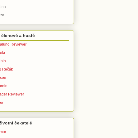
tina
za
 členové a hosté
alung Reviewer
ekr
bin
g Rečák
isee
urnin
ager Reviewer
po
ivotní čekatelé
imor