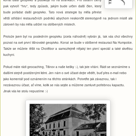
pak vytvoří "hru", tedy způsob, jakým bude určen další člen, který
bude pořádat další geopivko. Tato nová strategie by měla přinést
větší střídání restauračních podniků abychom neskončili stereotypně na jednom místě ale
zároveň by nás měla udržet na oblíbených místech.
Protože jsem byl na posledním geopivku (zcela náhodně) vybrán já, tak vás chci všechny
pozvat na své první tišnovské geopivko. Konat se bude v oblíbené restauraci Na Humpolce.
Takže se můžete těšit na Chotěbor a samozřejmě nějaký ten pivní speciál a také skvělou
kuchyni.
Pokud máte rádi geocaching, Tišnov a naše kešky :-), tak jste vítáni. Rádi se seznámíme s
dalšími stejně postiženými lidmi. Jen nám o své účasti dejte vědět, buď přes e-mail nebo
jako komentář pod oznámením na těchto stránkách. Potvrďte jak závaznou, tak i
nezávaznou účast, ať víme, kolik se nás sejde a můžeme zamluvit potřebnou kapacitu.
Jinak vás ke stolu nepustíme :-)