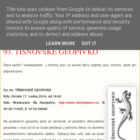
This site uses cookies from Google to deliver its services
Tišnovské (geo)pivko
and to analyze traffic. Your IP address and user-agent are
shared with Google along with performance and security
metrics to ensure quality of service, generate usage
statistics, and to detect and address abuse.
neděle 30. prosince 2018
LEARN MORE
GOT IT
93. TIŠNOVSKÉ GEOPIVKO
Drazí kačeři i mudlopřátelé :-) termíny jsou už pevně dány (výjimky jsou možné), takže jen
připomínáme:
Co: 93. TIŠNOVSKÉ GEOPIVKO
Kdy: čtvrtek 17. Ledna 2019, od 19:00
Kde: Restaurace Na Humpolce,
http://www.nahumpolce.cz
, N
49°20.71538', E 16°25.49698'
Na posledním geopivku jsme se domluvili, že pořádání tišnovského
geopivka v roce 2019 se bude předávat z jednoho člena na druhého
prostřednictvím náhodného výběru. Vybraný člen určí, kde se bude
konat další geopivko a publikuje ho na stránkách. Pro ostatní členy