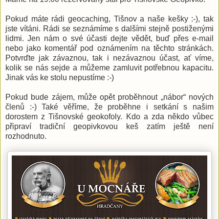
Pokud máte rádi geocaching, Tišnov a naše kešky :-), tak
jste vítáni. Rádi se seznámíme s dalšími stejně postiženými
lidmi. Jen nám o své účasti dejte vědět, buď přes e-mail
nebo jako komentář pod oznámením na těchto stránkách.
Potvrďte jak závaznou, tak i nezávaznou účast, ať víme,
kolik se nás sejde a můžeme zamluvit potřebnou kapacitu.
Jinak vás ke stolu nepustíme :-)
Pokud bude zájem, může opět proběhnout „nábor“ nových
členů :-) Také věříme, že proběhne i setkání s našim
dorostem z Tišnovské geokofoly. Kdo a zda někdo vůbec
připraví tradiční geopivkovou keš zatím ještě není
rozhodnuto.