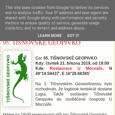
This site uses cookies from Google to deliver its services
Tišnovské (geo)pivko
and to analyze traffic. Your IP address and user-agent are
shared with Google along with performance and security
metrics to ensure quality of service, generate usage
statistics, and to detect and address abuse.
čtvrtek 14. března 2019
LEARN MORE
GOT IT
95. TIŠNOVSKÉ GEOPIVKO
Co: 95. TIŠNOVSKÉ GEOPIVKO
Kdy: čtvrtek 21. března 2019, od 19:00
Kde:
Restaurace U Mocnáře
, N
49°19.59437', E 16°26.68365'
Na 1. Tišnovském Geowellnessu bylo
rozhodnuto, že logbook tentokrát dostane
Lugia. Takže svolávám Tišnovské
Geopivko do osvědčené hospody U
Mocnáře.
Máme na 19:00 rezervovaný stůl pro Tišnovské Geopivko.