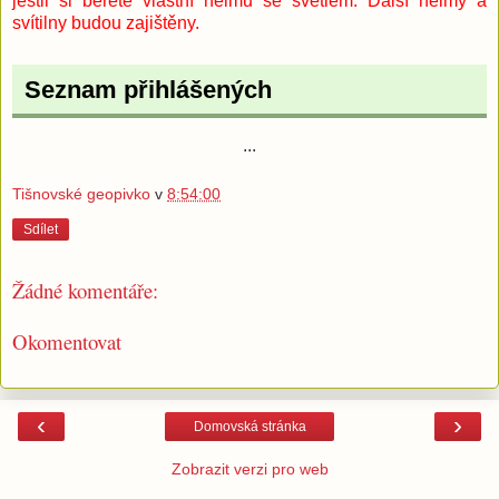
jestli si berete vlastní helmu se světlem. Další helmy a
svítilny budou zajištěny.
Seznam přihlášených
...
Tišnovské geopivko
v
8:54:00
Sdílet
Žádné komentáře:
Okomentovat
‹
›
Domovská stránka
Zobrazit verzi pro web