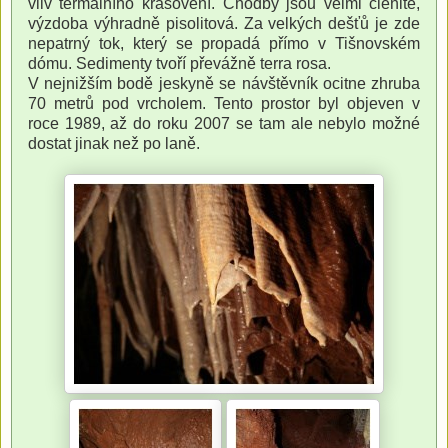
vliv termálního krasovění. Chodby jsou velmi členité,
výzdoba výhradně pisolitová. Za velkých dešťů je zde
nepatrný tok, který se propadá přímo v Tišnovském
dómu. Sedimenty tvoří převážně terra rosa.
V nejnižším bodě jeskyně se návštěvník ocitne zhruba
70 metrů pod vrcholem. Tento prostor byl objeven v
roce 1989, až do roku 2007 se tam ale nebylo možné
dostat jinak než po laně.