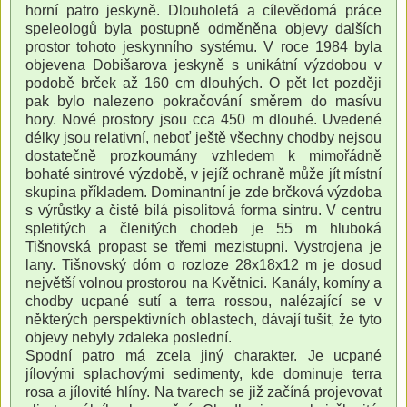
horní patro jeskyně. Dlouholetá a cílevědomá práce
speleologů byla postupně odměněna objevy dalších
prostor tohoto jeskynního systému. V roce 1984 byla
objevena Dobišarova jeskyně s unikátní výzdobou v
podobě brček až 160 cm dlouhých. O pět let později
pak bylo nalezeno pokračování směrem do masívu
hory. Nové prostory jsou cca 450 m dlouhé. Uvedené
délky jsou relativní, neboť ještě všechny chodby nejsou
dostatečně prozkoumány vzhledem k mimořádně
bohaté sintrové výzdobě, v jejíž ochraně může jít místní
skupina příkladem. Dominantní je zde brčková výzdoba
s výrůstky a čistě bílá pisolitová forma sintru. V centru
spletitých a členitých chodeb je 55 m hluboká
Tišnovská propast se třemi mezistupni. Vystrojena je
lany. Tišnovský dóm o rozloze 28x18x12 m je dosud
největší volnou prostorou na Květnici. Kanály, komíny a
chodby ucpané sutí a terra rossou, nalézající se v
některých perspektivních oblastech, dávají tušit, že tyto
objevy nebyly zdaleka poslední.
Spodní patro má zcela jiný charakter. Je ucpané
jílovými splachovými sedimenty, kde dominuje terra
rosa a jílovité hlíny. Na tvarech se již začíná projevovat