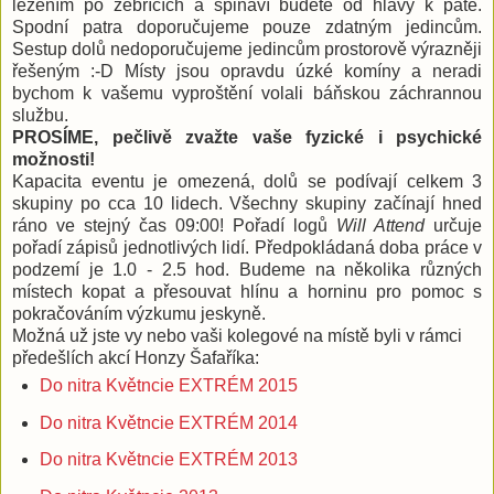
lezením po žebřících a špinaví budete od hlavy k patě.
Spodní patra doporučujeme pouze zdatným jedincům.
Sestup dolů nedoporučujeme jedincům prostorově výrazněji
řešeným :-D Místy jsou opravdu úzké komíny a neradi
bychom k vašemu vyproštění volali báňskou záchrannou
službu.
PROSÍME, pečlivě zvažte vaše fyzické i psychické
možnosti!
Kapacita eventu je omezená, dolů se podívají celkem 3
skupiny po cca 10 lidech. Všechny skupiny začínají hned
ráno ve stejný čas 09:00! Pořadí logů
Will Attend
určuje
pořadí zápisů jednotlivých lidí. Předpokládaná doba práce v
podzemí je 1.0 - 2.5 hod. Budeme na několika různých
místech kopat a přesouvat hlínu a horninu pro pomoc s
pokračováním výzkumu jeskyně.
Možná už jste vy nebo vaši kolegové na místě byli v rámci
předešlích akcí Honzy Šafaříka:
Do nitra Květncie EXTRÉM 2015
Do nitra Květncie EXTRÉM 2014
Do nitra Květncie EXTRÉM 2013