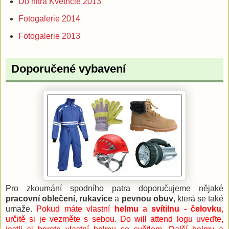
Do nitra Květncie 2013
Fotogalerie 2014
Fotogalerie 2013
Doporučené vybavení
Pro zkoumání spodního patra doporučujeme nějaké
pracovní oblečení
,
rukavice
a
pevnou obuv
, která se také
umaže.
Pokud máte vlastní
helmu
a
svítilnu - čelovku
,
určitě si je vezměte s sebou. Do will attend logu uveďte,