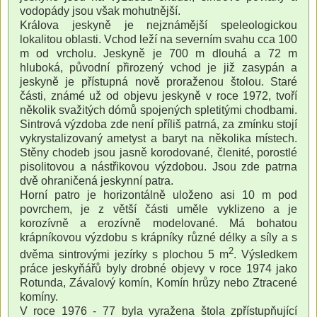
vodopády jsou však mohutnější.
Králova jeskyně je nejznámější speleologickou
lokalitou oblasti. Vchod leží na severním svahu cca 100
m od vrcholu. Jeskyně je 700 m dlouhá a 72 m
hluboká, původní přirozený vchod je již zasypán a
jeskyně je přístupná nově proraženou štolou. Staré
části, známé už od objevu jeskyně v roce 1972, tvoří
několik svažitých dómů spojených spletitými chodbami.
Sintrová výzdoba zde není příliš patrná, za zmínku stojí
vykrystalizovaný ametyst a baryt na několika místech.
Stěny chodeb jsou jasně korodované, členité, porostlé
pisolitovou a nástřikovou výzdobou. Jsou zde patrna
dvě ohraničená jeskynní patra.
Horní patro je horizontálně uloženo asi 10 m pod
povrchem, je z větší části uměle vyklizeno a je
korozívně a erozívně modelované. Má bohatou
krápníkovou výzdobu s krápníky různé délky a síly a s
2
dvěma sintrovými jezírky s plochou 5 m
. Výsledkem
práce jeskyňářů byly drobné objevy v roce 1974 jako
Rotunda, Závalový komín, Komín hrůzy nebo Ztracené
komíny.
V roce 1976 - 77 byla vyražena štola zpřístupňující