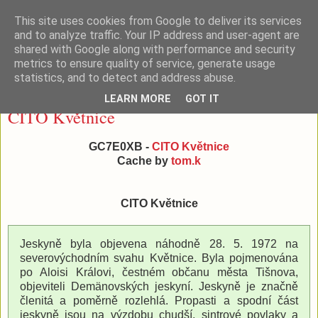
This site uses cookies from Google to deliver its services
Tišnovské (geo)pivko
and to analyze traffic. Your IP address and user-agent are
shared with Google along with performance and security
metrics to ensure quality of service, generate usage
statistics, and to detect and address abuse.
středa 1. listopadu 2017
LEARN MORE
GOT IT
CITO Květnice
GC7E0XB -
CITO Květnice
Cache by
tom.k
CITO Květnice
Jeskyně byla objevena náhodně 28. 5. 1972 na
severovýchodním svahu Květnice. Byla pojmenována
po Aloisi Královi, čestném občanu města Tišnova,
objeviteli Demänovských jeskyní. Jeskyně je značně
členitá a poměrně rozlehlá. Propasti a spodní část
jeskyně jsou na výzdobu chudší, sintrové povlaky a