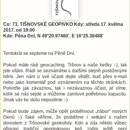
Co: 73. TIŠNOVSKÉ GEOPIVKO
Kdy: středa 17. května
2017, od 19:00
Kde: Pěna Dní, N 49°20.97460', E 16°25.38488'
Tentokrát se sejdeme na Pěně Dní.
Pokud máte rádi geocaching, Tišnov a naše kešky :-), tak
jste vítáni. Rádi se seznámíme s dalšími stejně postiženými
lidmi. Jen nám o své účasti dejte vědět, buď přes e-mail
nebo jako komentář pod oznámením na těchto stránkách.
Potvrďte jak závaznou, tak i nezávaznou účast, ať víme,
kolik se nás sejde a můžeme zamluvit potřebnou kapacitu.
Jinak vás ke stolu nepustíme :-)
Pokud bude zájem, může opět proběhnout „nábor“ nových
členů :-) Také věříme, že proběhne i setkání s našim
dorostem z Tišnovské geokofoly. Kdo a zda někdo vůbec
připraví tradiční geopivkovou keš zatím ještě není