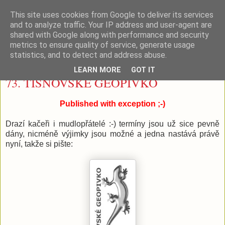
This site uses cookies from Google to deliver its services
Tišnovské (geo)pivko
and to analyze traffic. Your IP address and user-agent are
shared with Google along with performance and security
metrics to ensure quality of service, generate usage
statistics, and to detect and address abuse.
úterý 16. května 2017
LEARN MORE
GOT IT
73. TIŠNOVSKÉ GEOPIVKO
Published with exception ;-)
Drazí kačeři i mudlopřátelé :-) termíny jsou už sice pevně
dány, nicméně výjimky jsou možné a jedna nastává právě
nyní, takže si pište: