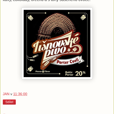
JAN
v
11:36:00
Sdílet