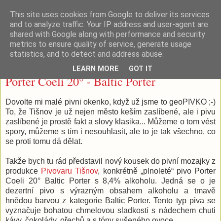
This site uses cookies from Google to deliver its services
Tišnovské (geo)pivko
and to analyze traffic. Your IP address and user-agent are
shared with Google along with performance and security
metrics to ensure quality of service, generate usage
statistics, and to detect and address abuse.
čtvrtek 18. května 2017
LEARN MORE
GOT IT
Porter Coeli 20° - Baltic Porter
Dovolte mi malé pivni okenko, když už jsme to geoPIVKO ;-)
To, že Tišnov je už nejen město keším zaslíbené, ale i pivu
zaslíbené je prostě fakt a slovy klasika... Můžeme o tom vést
spory, můžeme s tím i nesouhlasit, ale to je tak všechno, co
se proti tomu dá dělat.
Takže bych tu rád představil nový kousek do pivní mozajky z
produkce
Pivovaru Tišnov
, konkrétně „plnoleté“ pivo Porter
Coeli 20° Baltic Porter s 8,4% alkoholu. Jedná se o
je
dezertní pivo s výrazným obsahem alkoholu a tmavě
hnědou barvou z kategorie Baltic Porter. Tento typ piva se
vyznačuje bohatou chmelovou sladkostí s nádechem chuti
kávy, čokolády, ořechů a s tóny sušeného ovoce.