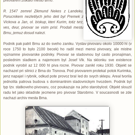
pivovarem ziskalo mesto Brno.
R. 1547 zemrel Zikmund Nekes z Landeku.
Porucnikem nezletilych jeho deti byl Premek z
Vickova a Jan, ol. biskup, kteri Kurim, totiz tvrz,
ves, dvur, pivovar se vsim prisl. Prodali mestu
Brnu, jemuz dosud nalezi.
Podnik pak patril Brnu az do sveho zaniku. Vystav pivovaru okolo 10000 hl (v
roce 1750 to bylo 2100 becek) ho radil mezi mensi pivovary, ale mistne
vyznamne pivovarske podniky. Pivovar se sladovnou byl casto pronajiman,
poslednim sladkem a najemcem byl Josef Vlk. Na sklonku sve existence
podnik vyrobil az 12 000 hl piva rocne. Pivovar zanikl roku 1930. Objekt se
nachazel pri silnici z Brna do Tisnova. Pod pivovarem protekal potok Kurimka,
jenz napajel i rybnik, odkud pote provoz bral led do svych sklepu. Areal tvorila
jednolita patrova budova s dominantnim sladovnickym hvozdem. Podnik byl
typ tzv. statkoveho pivovaru, coz poukazuje na jeho starobylost. Objekt slouzil
radu let jako skladiste jecmene pro pivovar Starobrno. V soucasnosti se zde
nachazi archiv mesta Brna.