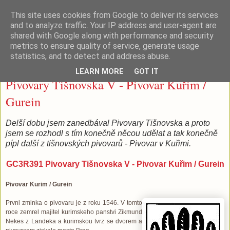
This site uses cookies from Google to deliver its services
Tišnovské (geo)pivko
and to analyze traffic. Your IP address and user-agent are
shared with Google along with performance and security
metrics to ensure quality of service, generate usage
statistics, and to detect and address abuse.
pátek 27. července 2012
LEARN MORE
GOT IT
Pivovary Tišnovska V - Pivovar Kuřim /
Gurein
Delší dobu jsem zanedbával Pivovary Tišnovska a proto
jsem se rozhodl s tím konečně něcou udělat a tak konečně
pípl další z tišnovských pivovarů - Pivovar v Kuřimi.
GC3R391 Pivovary Tišnovska V - Pivovar Kuřim / Gurein
Pivovar Kurim / Gurein
Prvni zminka o pivovaru je z roku 1546. V tomto
roce zemrel majitel kurimskeho panstvi Zikmund
Nekes z Landeka a kurimskou tvrz se dvorem a