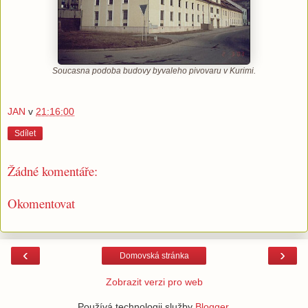
Soucasna podoba budovy byvaleho pivovaru v Kurimi.
JAN
v
21:16:00
Sdílet
Žádné komentáře:
Okomentovat
‹
›
Domovská stránka
Zobrazit verzi pro web
Používá technologii služby
Blogger
.