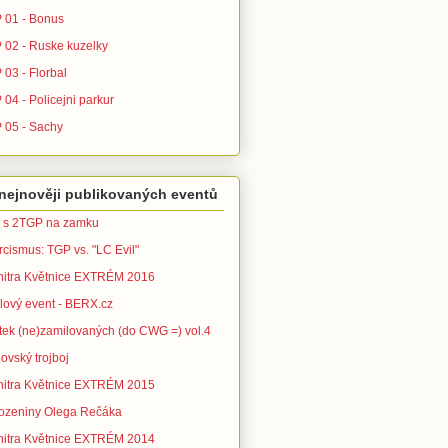
 01 - Bonus
 02 - Ruske kuzelky
 03 - Florbal
04 - Policejni parkur
 05 - Sachy
nejnověji publikovaných eventů
 s 2TGP na zamku
rcismus: TGP vs. "LC Evil"
nitra Květnice EXTRÉM 2016
ílový event - BERX.cz
tek (ne)zamilovaných (do CWG =) vol.4
ovský trojboj
nitra Květnice EXTRÉM 2015
ozeniny Olega Rečáka
nitra Květnice EXTRÉM 2014