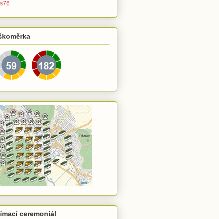
s76
škoměrka
jímací ceremoniál