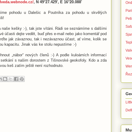
edveda.webnode.cz/
, N 49°27.429', E 16°20.088'
Ond
Par
níme pohodu u Dalešic a Poutníka za pohodu u skvělých
li!
Peti
Safa
naše kešky :-), tak jste vítáni. Rádi se seznámíme s dalšími
vé účasti dejte vedět, buď přes e-mail nebo jako komentář pod
Sja
ďte jak závaznou, tak i nezávaznou účast, ať víme, kolik se
Tep
 kapacitu. Jinak vás ke stolu nepustíme :-)
Val
out „nábor“ nových členů :-) A podle kuloárních informací
Ves
i setkání s našim dorostem z Tišnovské geokofoly. Kdo a zda
ovou keš zatím ještě není rozhodnuto.
Wer
Řez
Ge
Litt
Defl
Mu