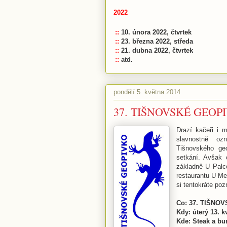
2022
::
10. února 2022, čtvrtek
::
23. března 2022, středa
::
21. dubna 2022, čtvrtek
::
atd.
pondělí 5. května 2014
37. TIŠNOVSKÉ GEOP
Drazí kačeři i 
slavnostně oz
Tišnovského ge
setkání. Avšak
základně U Palc
restaurantu U M
si tentokráte po
Co: 37. TIŠNO
Kdy: úterý 13. k
Kde: Steak a bu