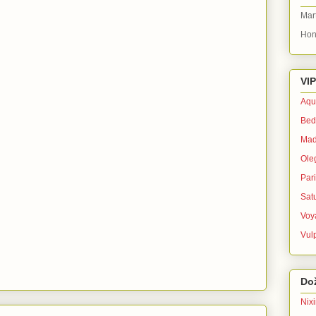
Mar
Hon
VIP
Aqu
Bed
Mad
Ole
Par
Sat
Voy
Vul
Dož
Nix