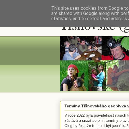
This site uses cookies from Google to 
are shared with Google along with per
Tišnovské (
statistics, and to detect and address 
Termíny Tišnovského geopivka v
V roce 2022 byla pravidelnost našich t
zůstává a snaží se plnit termíny prav
Oleg by řekl, že to musí být jasné každ