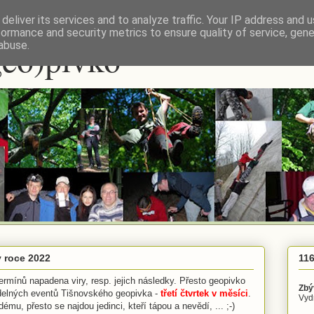
deliver its services and to analyze traffic. Your IP address and 
formance and security metrics to ensure quality of service, gen
geo)pivko
abuse.
 roce 2022
116
ermínů napadena viry, resp. jejich následky. Přesto geopivko
Zbý
idelných eventů Tišnovského geopivka -
třetí čtvrtek v měsíci
.
Vydr
ému, přesto se najdou jedinci, kteří tápou a nevědí, ... ;-)