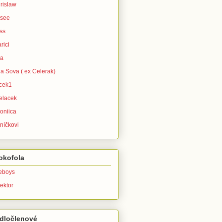
rislaw
isee
ss
rici
ra
la Sova ( ex Celerak)
icek1
elacek
oniica
níčkovi
okofola
leboys
ektor
dločlenové