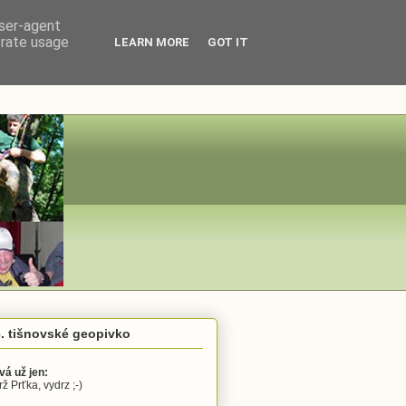
user-agent
erate usage
LEARN MORE
GOT IT
. tišnovské geopivko
vá už jen:
ž Prťka, vydrz ;-)