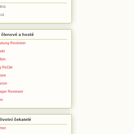
tina
za
 členové a hosté
alung Reviewer
ekr
bin
g Rečák
isee
urnin
ager Reviewer
po
ivotní čekatelé
imor