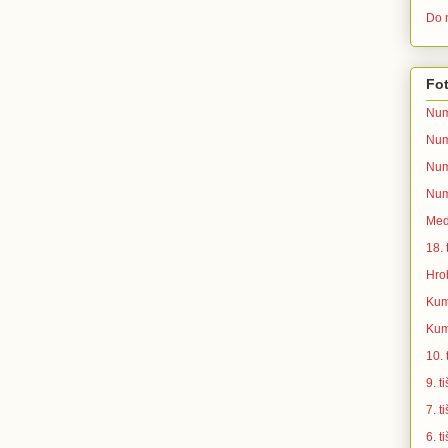
Do n
Fot
Num
Num
Num
Num
Med
18.
Hro
Kum
Kum
10.
9. 
7. 
6. 