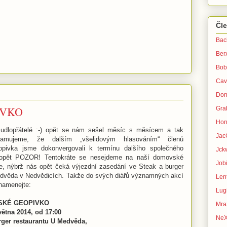
Čl
Bac
Ber
Bob
Cav
Don
IVKO
Gra
Hon
mudlopřátelé :-) opět se nám sešel měsíc s měsícem a tak
Jac
namujeme, že dalším „všelidovým hlasováním“ členů
opivka jsme dokonvergovali k termínu dalšího společného
Jck
 opět POZOR! Tentokráte se nesejdeme na naší domovské
Jobi
e, nýbrž nás opět čeká výjezdní zasedání ve Steak a burger
edvěda v Nedvědicích. Takže do svých diářů významných akcí
Lent
znamenejte:
Lug
VSKÉ GEOPIVKO
Mra
větna 2014, od 17:00
Ne
rger restaurantu U Medvěda,