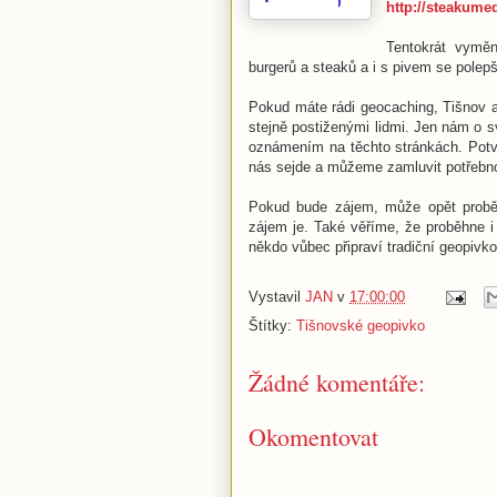
http://steakum
Tentokrát vymě
burgerů a steaků a i s pivem se polepši
Pokud máte rádi geocaching, Tišnov a 
stejně postiženými lidmi. Jen nám o s
oznámením na těchto stránkách. Potvr
nás sejde a můžeme zamluvit potřebnou
Pokud bude zájem, může opět proběhn
zájem je. Také věříme, že proběhne 
někdo vůbec připraví tradiční geopivk
Vystavil
JAN
v
17:00:00
Štítky:
Tišnovské geopivko
Žádné komentáře:
Okomentovat