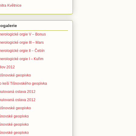
itra Květnice
ogalerie
erologické orgie V – Bonus
erologické orgie III – Mars
erologické orgie II – Čebín
erologické orgie I – Kuřim
lov 2012
 tišnovské geopivko
b keší Tišnovského geopivka
ulovaná oslava 2012
ulovaná oslava 2012
 tišnovské geopivko
tišnovské geopivko
tišnovské geopivko
tišnovské geopivko