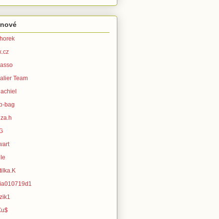
enové
horek
x.cz
asso
alier Team
achiel
b-bag
za.h
G
wart
le
ilka.K
ia010719d1
zik1
Xu$