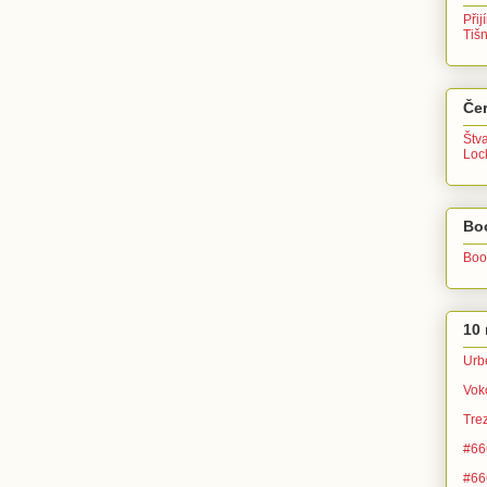
Přij
Tiš
Čer
Štv
Lo
Bo
Boo
10 
Urb
Vok
Tre
#666
#666