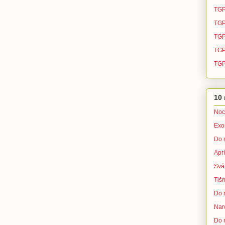
TGP
TGP
TGP
TGP 
TGP
10 
Noc
Exo
Do 
Apr
Svá
Tišn
Do 
Nar
Do 