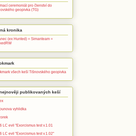
ímací ceremoniál pro členství do
novského geopivka (TG)
ná kronika
anec (ex Hunted) = Simanteam =
ckedRW
okmark
kmark všech keší Tišnovského geopivka
nejnověji publikovaných keší
ex
ounova vyhlidka
zorek
 LC evil "Exorcismus test v.1.01
 LC evil "Exorcismus test v.1.02"