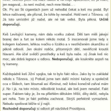
jen reagoval,...to není možné, nech mne hledat... .
Ok. Po asi 5ti cigaretách jsem už nehodlal čekat a keš mu podal. Byl
lehce naštvanej, ale přiznal, že tohle by nenašel. Hold není z Tišnova. :o)
Já toto umístění již našel, ale né tak velké. Byla pěkná.
Určitě
doporučuji.
Keš Levitující kameny, nám dala vcelku zabrat. Děti tam měli jakejsi
branej den a furt se kolem někdo motal. S inscenovali jsme tedy s
kolegem kačerem, lehkou rvačku o lízátko a v nestřeženém okamžiku si
pěkně odlovili. Jen okolní rodiče, přítomných dětí, nevěřícně kroutili
hlavami. Ale účel svědčí prostředky a keš byla naše. :o) Jinak keš nic
moc, ale dobrá legrace u odlovu.
Nedoporučuji
, ale koukněte aspoň na
ty kameny.
Každopádně keš Jižní spojka, tak to bylo fakt něco. Jako by to zakládal
někdo s Tišnova. :o) Potkali jsme tam další místní kačery a společně
cca v 6lidech, tam bloumali asi 45minut, než kdosi konečně zařval
mám
ji
. No i já, na toto místo, několikrát koukal, ale keš jsem nenašel. Fakt
super. Faktem taky je, že na přilehlém dětském hřišti, díky dešti, nebyla
ani noha. Toto je fakt potřeba zachovat. Skrýš perfektně vymazlená.
Nebudu spoilovat běžte si ji najít.
Rozhodně doporučuj
i si odlovit při návštěvě Prostějova.