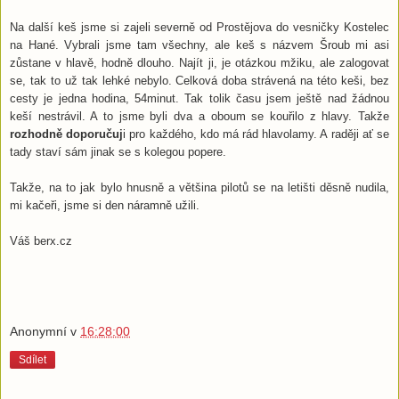
Na další keš jsme si zajeli severně od Prostějova do vesničky Kostelec
na Hané. Vybrali jsme tam všechny, ale keš s názvem Šroub mi asi
zůstane v hlavě, hodně dlouho. Najít ji, je otázkou mžiku, ale zalogovat
se, tak to už tak lehké nebylo. Celková doba strávená na této keši, bez
cesty je jedna hodina, 54minut. Tak tolik času jsem ještě nad žádnou
keší nestrávil. A to jsme byli dva a oboum se kouřilo z hlavy. Takže
rozhodně doporučuj
i pro každého, kdo má rád hlavolamy. A raději ať se
tady staví sám jinak se s kolegou popere.
Takže, na to jak bylo hnusně a většina pilotů se na letišti děsně nudila,
mi kačeři, jsme si den náramně užili.
Váš berx.cz
Anonymní
v
16:28:00
Sdílet