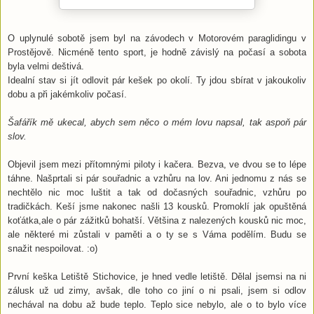
O uplynulé sobotě jsem byl na závodech v Motorovém paraglidingu v
Prostějově. Nicméně tento sport, je hodně závislý na počasí a sobota
byla velmi deštivá.
Idealní stav si jít odlovit pár kešek po okolí. Ty jdou sbírat v jakoukoliv
dobu a při jakémkoliv počasí.
Šafářík mě ukecal, abych sem něco o mém lovu napsal, tak aspoň pár
slov.
Objevil jsem mezi přítomnými piloty i kačera. Bezva, ve dvou se to lépe
táhne. Našprtali si pár souřadnic a vzhůru na lov. Ani jednomu z nás se
nechtělo nic moc luštit a tak od dočasných souřadnic, vzhůru po
tradičkách. Keší jsme nakonec našli 13 kousků. Promoklí jak opuštěná
koťátka,ale o pár zážitků bohatší. Většina z nalezených kousků nic moc,
ale některé mi zůstali v paměti a o ty se s Váma podělím. Budu se
snažit nespoilovat. :o)
První keška Letiště Stichovice, je hned vedle letiště. Dělal jsemsi na ni
zálusk už ud zimy, avšak, dle toho co jiní o ni psali, jsem si odlov
nechával na dobu až bude teplo. Teplo sice nebylo, ale o to bylo více