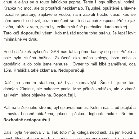
chutí a elánu se s touto lahůdkou poprat. Terén i logy slibovali hodně.
Krabka nic moc, ale to prostředí nezklamalo. Tajuplné, opuštěné a hlavně
rozsáhlé prostory, zaplavené vodou, nám zabrali trochu času. keš se
nám povedlo odlovit, bez namočení se. Teda aspoň zespodu. Pršelo jak
sviňa, takže z vrch, jsem byl celkem slušně po chvilce durch mokrej.
Tuto keš
doporuču
ji všem, kdo má rád trochu toho terénu. Je lepší lovit
minimálně ve dvou.
Hned další keš byla děs. GPS nás táhla přímo kamsy do pole. Pršelo a
pole bylo slušná bažina. Zkušené oko mého kolegy, brzo odhalilo
geodálnici a do pole jsme nemuseli. Ovner to měl blbě zaměřené, cca
15m. Krabička také zklamala.
Nedoporučuji.
Další na zimním stadionu, už byla zajímavější. Šmejdili jsme tam
dobrých 20minut, ale nakonec padla. Moc pěkná krabička, ale v zimně
asi velmi lehce objevitelná.
Doporučuji.
Palírna u Zeleného stromu, byl opravdu humus. Kolem nas... od psejků a
filmovka hnusně obtažená, jakousi páskou, logbook mokrej. No brrr.
Rozhodně nedoporučuji.
Další byla Neherova vila. Tak toto můj kolega neodhadl. Já jen koukl a
mněl. Nechtěl jsem mu kazit radost a na moje upozornění, že ju mám,