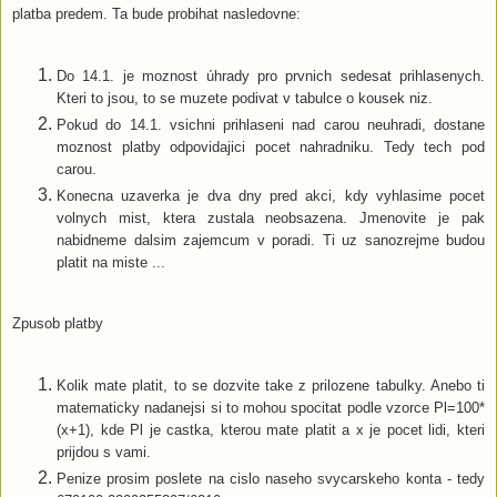
platba predem. Ta bude probihat nasledovne:
Do 14.1. je moznost úhrady pro prvnich sedesat prihlasenych.
Kteri to jsou, to se muzete podivat v tabulce o kousek niz.
Pokud do 14.1. vsichni prihlaseni nad carou neuhradi, dostane
moznost platby odpovidajici pocet nahradniku. Tedy tech pod
carou.
Konecna uzaverka je dva dny pred akci, kdy vyhlasime pocet
volnych mist, ktera zustala neobsazena. Jmenovite je pak
nabidneme dalsim zajemcum v poradi. Ti uz sanozrejme budou
platit na miste ...
Zpusob platby
Kolik mate platit, to se dozvite take z prilozene tabulky. Anebo ti
matematicky nadanejsi si to mohou spocitat podle vzorce Pl=100*
(x+1), kde Pl je castka, kterou mate platit a x je pocet lidi, kteri
prijdou s vami.
Penize prosim poslete na cislo naseho svycarskeho konta - tedy