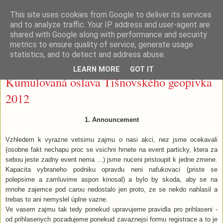
This site uses cookies from Google to deliver its services
Tišnovské (geo)pivko
and to analyze traffic. Your IP address and user-agent are
shared with Google along with performance and security
metrics to ensure quality of service, generate usage
statistics, and to detect and address abuse.
neděle 1. ledna 2012
LEARN MORE
GOT IT
Kumulovaná oslava Tišnovského geopivka
2012
1. Announcement
Vzhledem k vyrazne vetsimu zajmu o nasi akci, nez jsme ocekavali
(osobne fakt nechapu proc se vsichni hrnete na event particky, ktera za
sebou jeste zadny event nema ...) jsme nuceni pristoupit k jedne zmene.
Kapacita vybraneho podniku opravdu neni nafukovaci (priste se
polepsime a zamluvime aspon kinosal) a bylo by skoda, aby se na
mnohe zajemce pod carou nedostalo jen proto, ze se nekdo nahlasil a
trebas to ani nemyslel úplne vazne.
Ve vasem zajmu tak tedy ponekud upravujeme pravidla pro prihlaseni -
od prihlasenych pozadujeme ponekud zavaznejsi formu registrace a to je