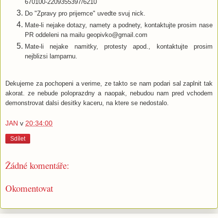
670100-2209355397/6210
Do "Zpravy pro prijemce" uvedte svuj nick.
Mate-li nejake dotazy, namety a podnety, kontaktujte prosim nase
PR oddeleni na mailu geopivko@gmail.com
Mate-li nejake namitky, protesty apod., kontaktujte prosim
nejblizsi lamparnu.
Dekujeme za pochopeni a verime, ze takto se nam podari sal zaplnit tak
akorat. ze nebude poloprazdny a naopak, nebudou nam pred vchodem
demonstrovat dalsi desitky kaceru, na ktere se nedostalo.
JAN
v
20:34:00
Sdílet
Žádné komentáře:
Okomentovat